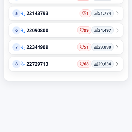
22143793
1
51,774
5
22090800
99
34,497
6
22344909
51
29,898
7
22729713
68
29,634
8