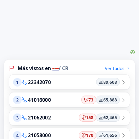
Más vistos en
/ CR
Ver todos
22342070
89,608
1
41016000
73
65,888
2
21062002
158
62,465
3
21058000
170
61,656
4