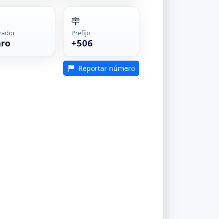
rador
Prefijo
aro
+506
Reportar número