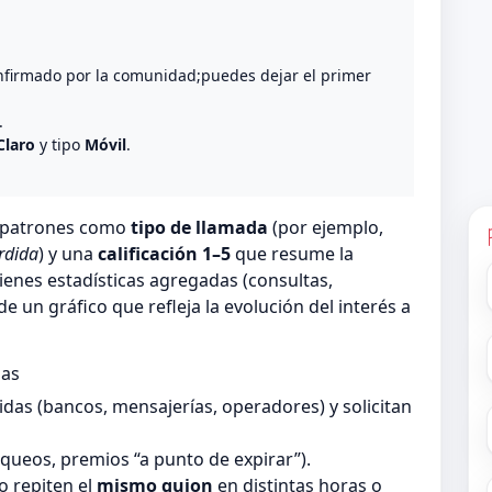
nfirmado por la comunidad;puedes dejar el primer
.
Claro
y tipo
Móvil
.
n patrones como
tipo de llamada
(por ejemplo,
rdida
) y una
calificación 1–5
que resume la
ienes estadísticas agregadas (consultas,
 un gráfico que refleja la evolución del interés a
das
as (bancos, mensajerías, operadores) y solicitan
queos, premios “a punto de expirar”).
 repiten el
mismo guion
en distintas horas o