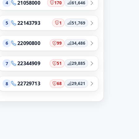
21058000
170
61,646
4
22143793
1
51,769
5
22090800
99
34,486
6
22344909
51
29,885
7
22729713
68
29,621
8