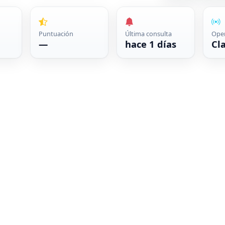
Puntuación
Última consulta
Ope
—
hace 1 días
Cl