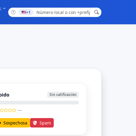
s
+1
bido
Sin calificación
—
Sospechosa
Spam