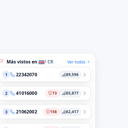
Más vistos en
/ CR
Ver todos
22342070
89,596
1
41016000
73
65,877
2
21062002
158
62,417
3