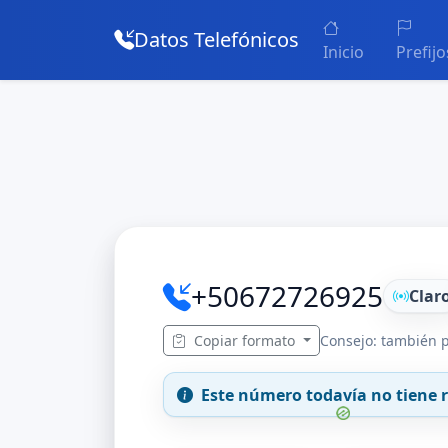
Datos Telefónicos
Inicio
Prefijo
+50672726925
Clar
Copiar formato
Consejo: también p
Este número todavía no tiene r