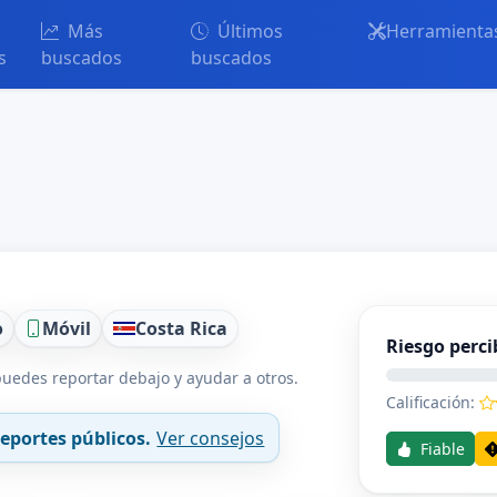
Más
Últimos
Herramienta
s
buscados
buscados
o
Móvil
Costa Rica
Riesgo perci
uedes reportar debajo y ayudar a otros.
Calificación:
eportes públicos.
Ver consejos
Fiable