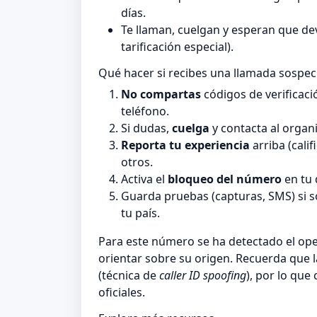
días.
Te llaman, cuelgan y esperan que de
tarificación especial).
Qué hacer si recibes una llamada sospe
No compartas
códigos de verificaci
teléfono.
Si dudas,
cuelga
y contacta al organi
Reporta tu experiencia
arriba (cali
otros.
Activa el
bloqueo del número
en tu 
Guarda pruebas (capturas, SMS) si 
tu país.
Para este número se ha detectado el o
orientar sobre su origen. Recuerda que 
(técnica de
caller ID spoofing
), por lo que
oficiales.