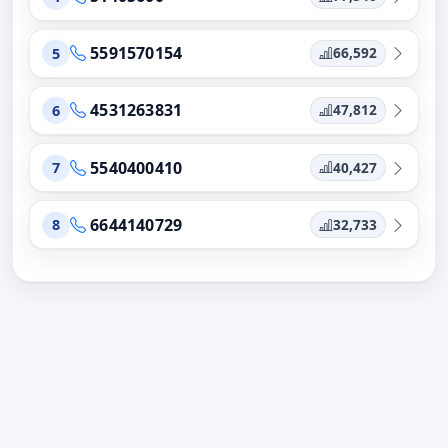
5591570154
66,592
5
4531263831
47,812
6
5540400410
40,427
7
6644140729
32,733
8