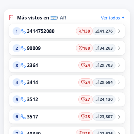
Más vistos en
/ AR
Ver todos
3414752080
138
41,276
1
90009
188
34,263
2
2364
24
29,703
3
3414
24
29,684
4
3512
27
24,130
5
3517
23
23,807
6
40340
128
22,626
7