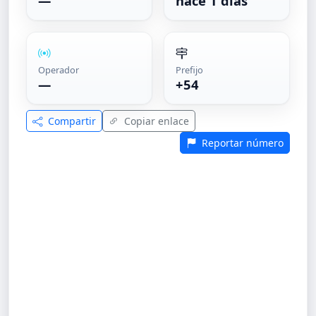
—
hace 1 días
Operador
Prefijo
—
+54
Compartir
Copiar enlace
Reportar número