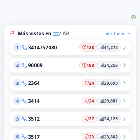
Más vistos en
/ AR
Ver todos
3414752080
138
41,272
1
90009
188
34,256
2
2364
24
29,693
3
3414
24
29,681
4
3512
27
24,125
5
3517
23
23,802
6