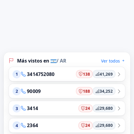
Más vistos en
/ AR
Ver todos
3414752080
138
41,269
1
90009
188
34,252
2
3414
24
29,680
3
2364
24
29,680
4