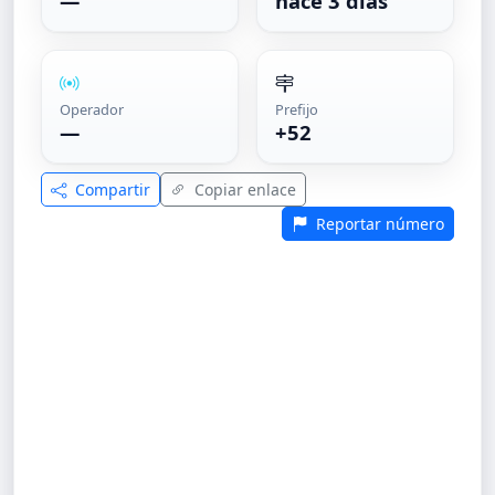
—
hace 3 días
Operador
Prefijo
—
+52
Compartir
Copiar enlace
Reportar número