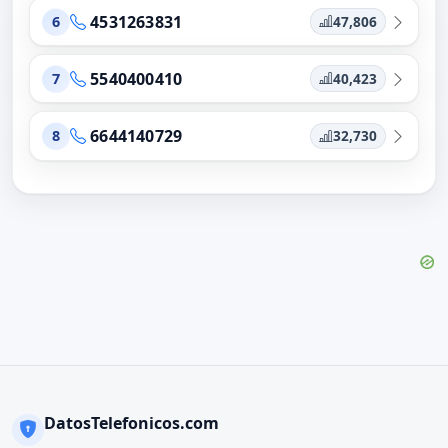
4531263831
47,806
6
5540400410
40,423
7
6644140729
32,730
8
DatosTelefonicos.com