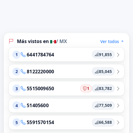
Más vistos en
/ MX
Ver todos
6441784764
91,855
1
8122220000
85,045
2
5515009650
1
83,782
3
51405600
77,509
4
5591570154
66,588
5