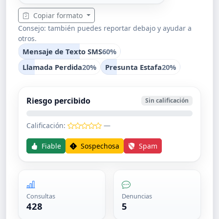
Copiar formato
Consejo: también puedes reportar debajo y ayudar a
otros.
Mensaje de Texto SMS
60%
Llamada Perdida
20%
Presunta Estafa
20%
Riesgo percibido
Sin calificación
Calificación:
—
Fiable
Sospechosa
Spam
Consultas
Denuncias
428
5