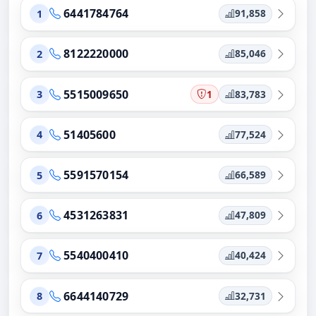
6441784764
91,858
1
8122220000
85,046
2
5515009650
1
83,783
3
51405600
77,524
4
5591570154
66,589
5
4531263831
47,809
6
5540400410
40,424
7
6644140729
32,731
8