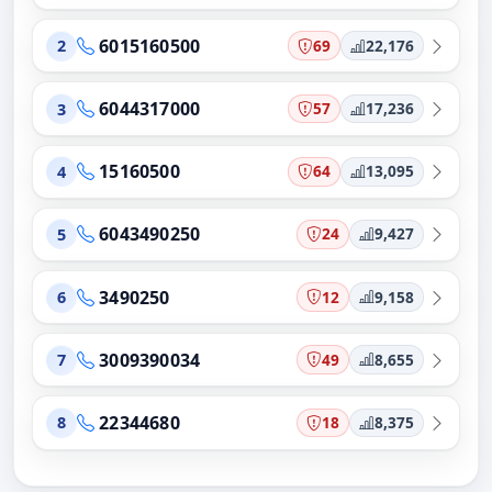
6015160500
69
22,176
2
6044317000
57
17,236
3
15160500
64
13,095
4
6043490250
24
9,427
5
3490250
12
9,158
6
3009390034
49
8,655
7
22344680
18
8,375
8