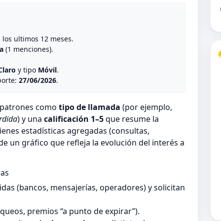
o
n los ultimos 12 meses.
a
(1 menciones).
Claro
y tipo
Móvil
.
porte:
27/06/2026
.
n patrones como
tipo de llamada
(por ejemplo,
rdida
) y una
calificación 1–5
que resume la
ienes estadísticas agregadas (consultas,
 un gráfico que refleja la evolución del interés a
das
as (bancos, mensajerías, operadores) y solicitan
queos, premios “a punto de expirar”).