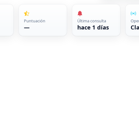
Puntuación
Última consulta
Ope
—
hace 1 días
Cl