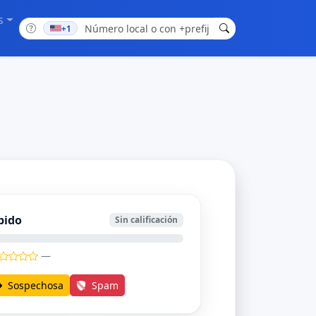
s
+1
bido
Sin calificación
—
Sospechosa
Spam