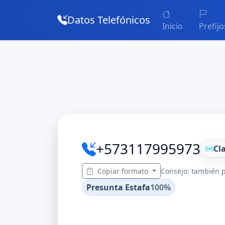
Datos Telefónicos
Inicio
Prefijo
+573117995973
Cl
Copiar formato
Consejo: también p
Presunta Estafa
100%