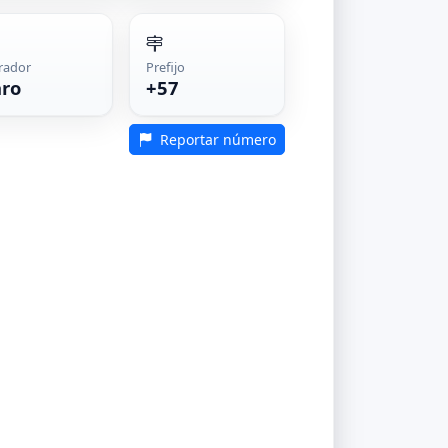
rador
Prefijo
aro
+57
Reportar número