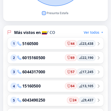
Más vistos en
/ CO
Ver todos
5160500
44
23,438
1
6015160500
69
22,190
2
6044317000
57
17,245
3
15160500
64
13,105
4
6043490250
24
9,437
5