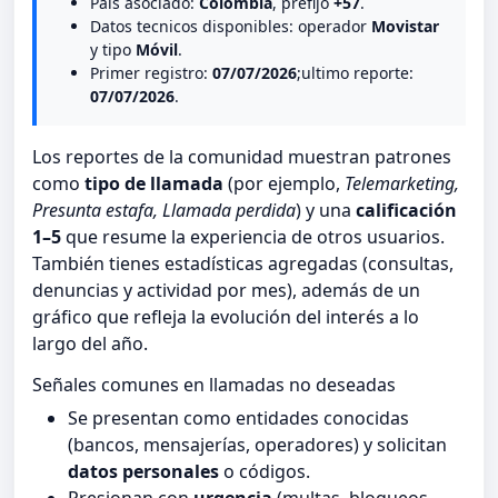
Pais asociado:
Colombia
, prefijo
+57
.
Datos tecnicos disponibles: operador
Movistar
y tipo
Móvil
.
Primer registro:
07/07/2026
;ultimo reporte:
07/07/2026
.
Los reportes de la comunidad muestran patrones
como
tipo de llamada
(por ejemplo,
Telemarketing,
Presunta estafa, Llamada perdida
) y una
calificación
1–5
que resume la experiencia de otros usuarios.
También tienes estadísticas agregadas (consultas,
denuncias y actividad por mes), además de un
gráfico que refleja la evolución del interés a lo
largo del año.
Señales comunes en llamadas no deseadas
Se presentan como entidades conocidas
(bancos, mensajerías, operadores) y solicitan
datos personales
o códigos.
Presionan con
urgencia
(multas, bloqueos,