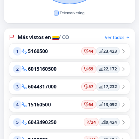
Más vistos en
/ CO
Ver todos
5160500
44
23,423
1
6015160500
69
22,172
2
6044317000
57
17,232
3
15160500
64
13,092
4
6043490250
24
9,424
5