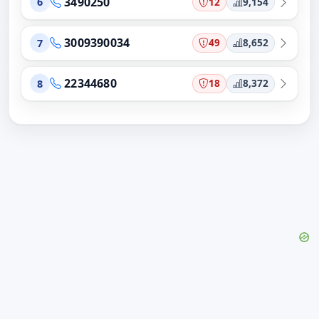
3490250
12
9,154
6
3009390034
49
8,652
7
22344680
18
8,372
8