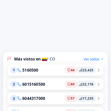
Más vistos en
/ CO
Ver todos
5160500
44
23,425
1
6015160500
69
22,176
2
6044317000
57
17,235
3