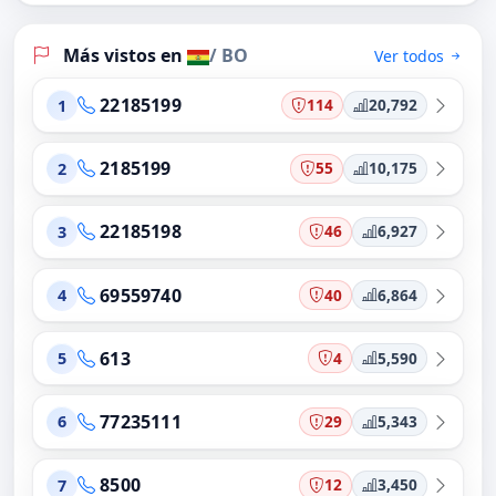
Más vistos en
/ BO
Ver todos
22185199
114
20,792
1
2185199
55
10,175
2
22185198
46
6,927
3
69559740
40
6,864
4
613
4
5,590
5
77235111
29
5,343
6
8500
12
3,450
7