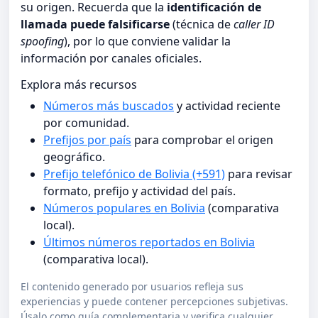
su origen. Recuerda que la
identificación de
llamada puede falsificarse
(técnica de
caller ID
spoofing
), por lo que conviene validar la
información por canales oficiales.
Explora más recursos
Números más buscados
y actividad reciente
por comunidad.
Prefijos por país
para comprobar el origen
geográfico.
Prefijo telefónico de Bolivia (+591)
para revisar
formato, prefijo y actividad del país.
Números populares en Bolivia
(comparativa
local).
Últimos números reportados en Bolivia
(comparativa local).
El contenido generado por usuarios refleja sus
experiencias y puede contener percepciones subjetivas.
Úsalo como guía complementaria y verifica cualquier