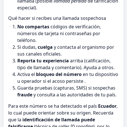
llamada (posible
llamada perdida
de tarificación
especial).
Qué hacer si recibes una llamada sospechosa
No compartas
códigos de verificación,
números de tarjeta ni contraseñas por
teléfono.
Si dudas,
cuelga
y contacta al organismo por
sus canales oficiales.
Reporta tu experiencia
arriba (calificación,
tipo de llamada y comentario). Ayuda a otros.
Activa el
bloqueo del número
en tu dispositivo
u operador si el acoso persiste .
Guarda pruebas (capturas, SMS) si sospechas
fraude
y consulta a las autoridades de tu país.
Para este número se ha detectado el país
Ecuador
,
lo cual puede orientar sobre su origen. Recuerda
que la
identificación de llamada puede
falsificarse
(técnica de
caller ID spoofing
), por lo