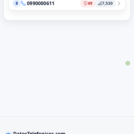
0990000611
49
7,530
8
DatosTelefonicos.com