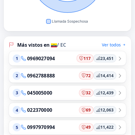
Más vistos en
/ EC
Ver todos
0969027094
117
23,451
1
0962788888
72
14,414
2
045005000
32
12,439
3
022370000
69
12,063
4
0997970994
49
11,422
5