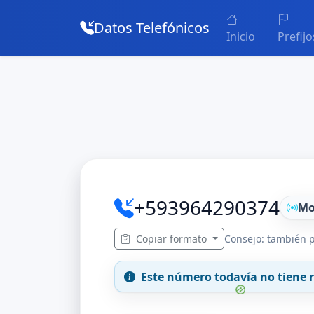
Datos Telefónicos
Inicio
Prefijo
+593964290374
Mo
Copiar formato
Consejo: también p
Este número todavía no tiene r