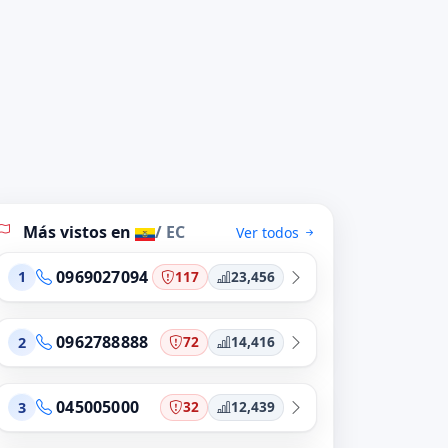
Más vistos en
/ EC
Ver todos
0969027094
117
23,456
1
0962788888
72
14,416
2
045005000
32
12,439
3