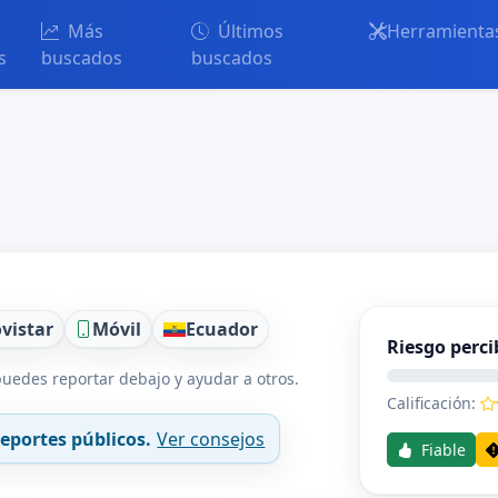
Más
Últimos
Herramienta
s
buscados
buscados
vistar
Móvil
Ecuador
Riesgo perci
uedes reportar debajo y ayudar a otros.
Calificación:
eportes públicos.
Ver consejos
Fiable