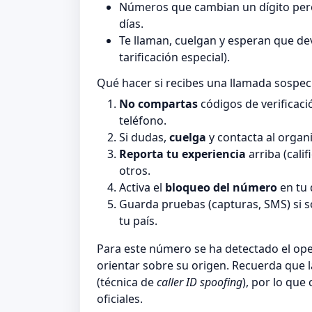
Números que cambian un dígito pero
días.
Te llaman, cuelgan y esperan que de
tarificación especial).
Qué hacer si recibes una llamada sospe
No compartas
códigos de verificaci
teléfono.
Si dudas,
cuelga
y contacta al organi
Reporta tu experiencia
arriba (cali
otros.
Activa el
bloqueo del número
en tu 
Guarda pruebas (capturas, SMS) si 
tu país.
Para este número se ha detectado el o
orientar sobre su origen. Recuerda que 
(técnica de
caller ID spoofing
), por lo que
oficiales.