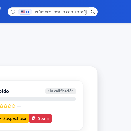
s
+1
bido
Sin calificación
—
Sospechosa
Spam