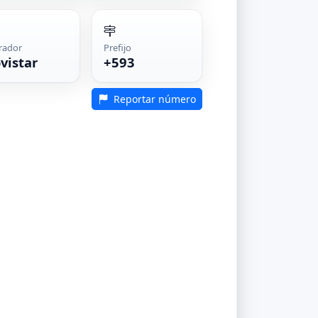
rador
Prefijo
vistar
+593
Reportar número