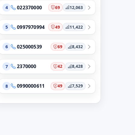
022370000
69
12,063
4
0997970994
49
11,422
5
025000539
69
8,432
6
2370000
42
8,428
7
0990000611
49
7,529
8