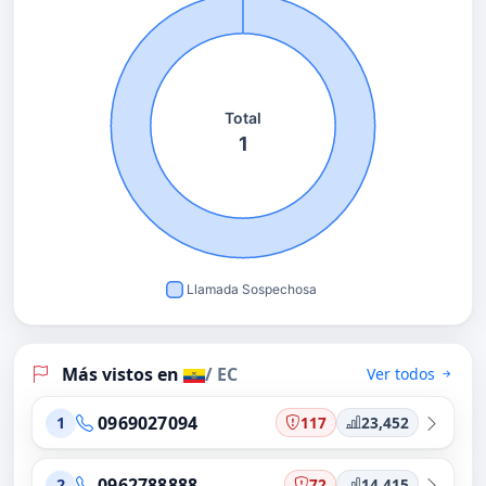
Más vistos en
/ EC
Ver todos
0969027094
117
23,452
1
0962788888
72
14,415
2