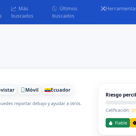
Más
Últimos
Herramienta
s
buscados
buscados
vistar
Móvil
Ecuador
Riesgo perci
uedes reportar debajo y ayudar a otros.
Calificación:
Fiable