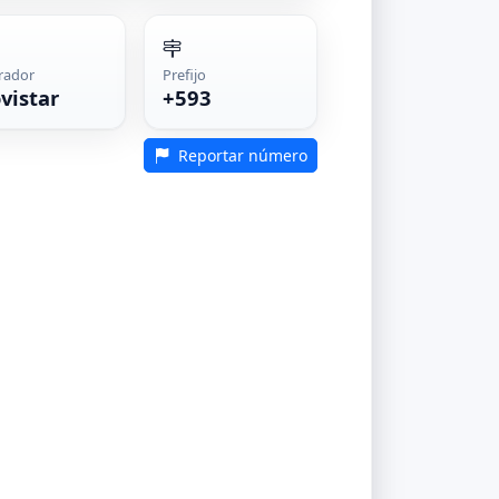
rador
Prefijo
vistar
+593
Reportar número