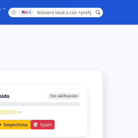
s
+1
bido
Sin calificación
—
Sospechosa
Spam