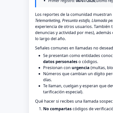
Primer registro:
06/07/2026
;ultimo re
Los reportes de la comunidad muestra
Telemarketing, Presunta estafa, Llamada pe
experiencia de otros usuarios. También t
denuncias y actividad por mes), además de
lo largo del año.
Señales comunes en llamadas no desea
Se presentan como entidades conocid
datos personales
o códigos.
Presionan con
urgencia
(multas, blo
Números que cambian un dígito pero
días.
Te llaman, cuelgan y esperan que de
tarificación especial).
Qué hacer si recibes una llamada sospe
No compartas
códigos de verificaci