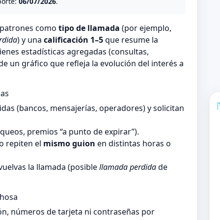
porte:
06/07/2026
.
n patrones como
tipo de llamada
(por ejemplo,
rdida
) y una
calificación 1–5
que resume la
ienes estadísticas agregadas (consultas,
 un gráfico que refleja la evolución del interés a
das
as (bancos, mensajerías, operadores) y solicitan
queos, premios “a punto de expirar”).
 repiten el
mismo guion
en distintas horas o
vuelvas la llamada (posible
llamada perdida
de
chosa
ón, números de tarjeta ni contraseñas por