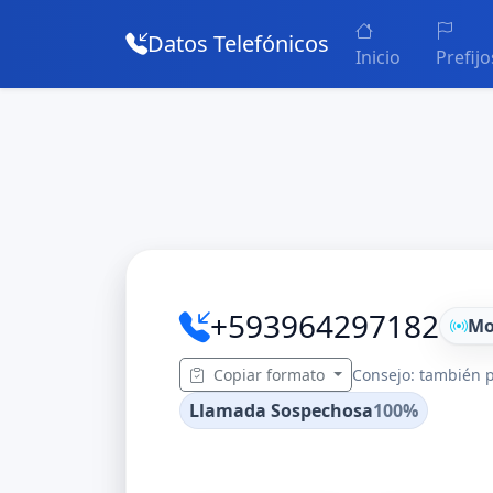
Datos Telefónicos
Inicio
Prefijo
+593964297182
Mo
Copiar formato
Consejo: también p
Llamada Sospechosa
100%