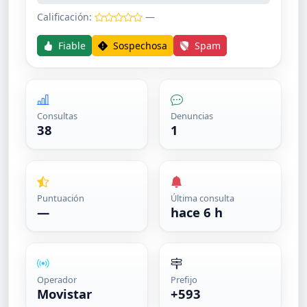
Calificación:
—
Fiable
Sospechosa
Spam
Consultas
Denuncias
38
1
Puntuación
Última consulta
—
hace 6 h
Operador
Prefijo
Movistar
+593