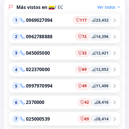
Más vistos en
/ EC
Ver todos
0969027094
117
23,432
1
0962788888
72
14,396
2
045005000
32
12,421
3
022370000
69
12,052
4
0997970994
49
11,406
5
2370000
42
8,416
6
025000539
69
8,414
7