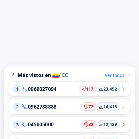
Más vistos en
/ EC
Ver todos
0969027094
117
23,452
1
0962788888
72
14,415
2
045005000
32
12,439
3