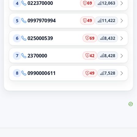
022370000
69
12,063
4
0997970994
49
11,422
5
025000539
69
8,432
6
2370000
42
8,428
7
0990000611
49
7,528
8