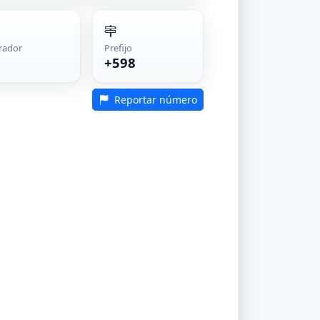
rador
Prefijo
+598
Reportar número