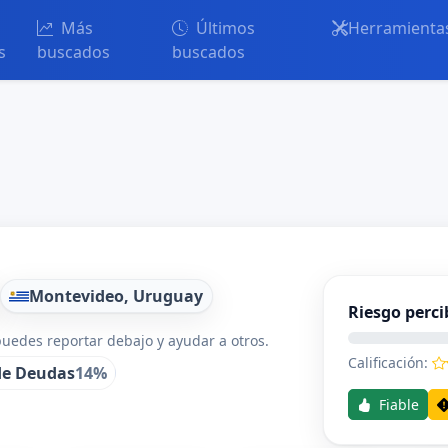
Más
Últimos
Herramienta
s
buscados
buscados
Montevideo, Uruguay
Riesgo perci
uedes reportar debajo y ayudar a otros.
Calificación:
de Deudas
14%
Fiable