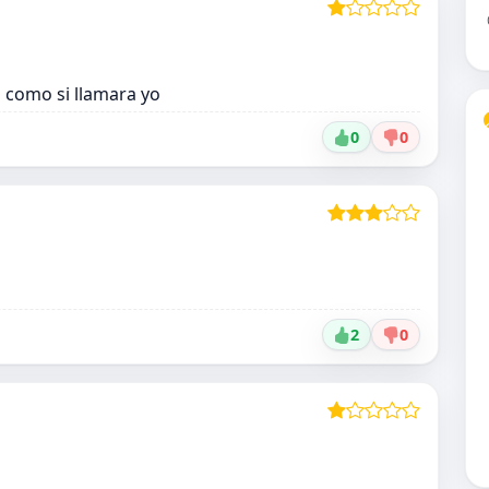
 como si llamara yo
0
0
2
0