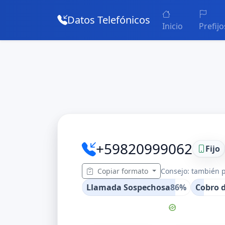
Datos Telefónicos
Inicio
Prefijo
+59820999062
Fijo
Copiar formato
Consejo: también p
Llamada Sospechosa
86%
Cobro 