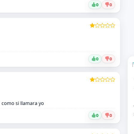
0
0
0
0
 como si llamara yo
0
0