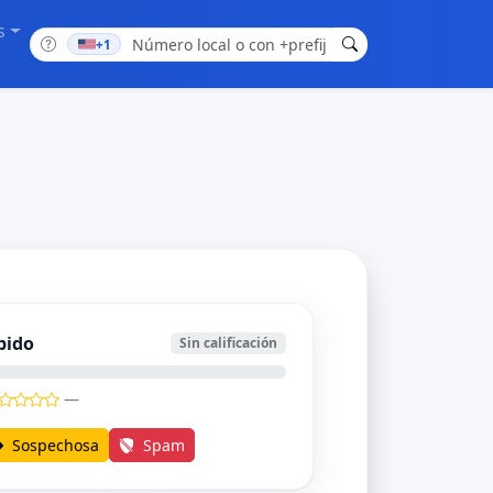
s
+1
bido
Sin calificación
—
Sospechosa
Spam