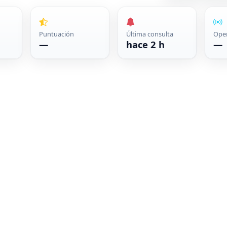
Puntuación
Última consulta
Ope
—
hace 2 h
—