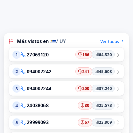
Más vistos en
/ UY
Ver todos
27063120
166
64,320
1
094002242
241
45,603
2
094002244
200
37,240
3
24038068
80
25,573
4
29999093
67
23,909
5