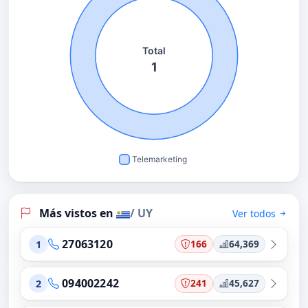
Más vistos en
/ UY
Ver todos
27063120
166
64,369
1
094002242
241
45,627
2