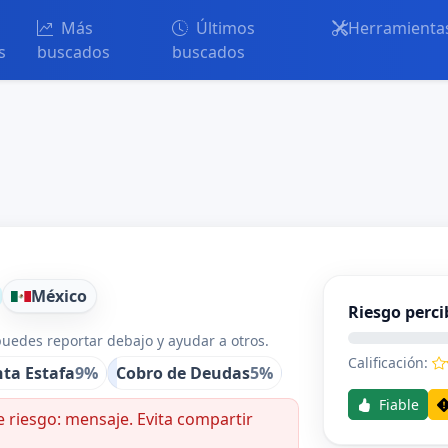
Más
Últimos
Herramienta
s
buscados
buscados
México
Riesgo perci
uedes reportar debajo y ayudar a otros.
Calificación:
ta Estafa
9%
Cobro de Deudas
5%
Fiable
riesgo: mensaje. Evita compartir