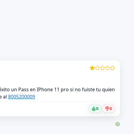
xito un Pass en IPhone 11 pro si no fuiste tu quien
e al
8005200009
0
0