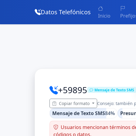
Datos Telefónicos
Inicio
Prefijo
+59895
Mensaje de Texto SMS
Copiar formato
Consejo: también p
Mensaje de Texto SMS
84%
Presun
Usuarios mencionan términos de 
códigos o datos.