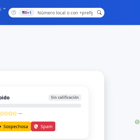
s
+1
bido
Sin calificación
—
Sospechosa
Spam