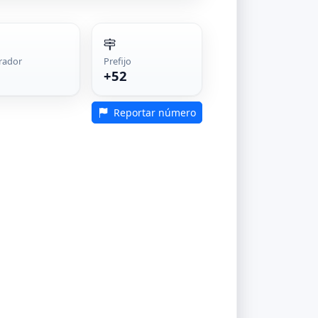
rador
Prefijo
+52
Reportar número