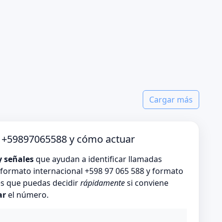
Cargar más
o +59897065588 y cómo actuar
y señales
que ayudan a identificar llamadas
formato internacional +598 97 065 588 y formato
es que puedas decidir
rápidamente
si conviene
ar
el número.
o