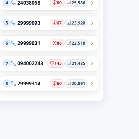
24038068
80
25,586
4
29999093
67
23,920
5
29999031
88
22,518
6
094002243
145
21,485
7
29999314
60
20,891
8