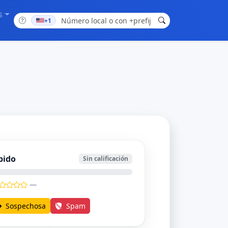
s
+1
bido
Sin calificación
—
Sospechosa
Spam