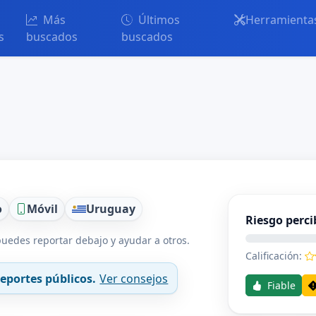
Más
Últimos
Herramienta
s
buscados
buscados
o
Móvil
Uruguay
Riesgo perci
uedes reportar debajo y ayudar a otros.
Calificación:
eportes públicos.
Ver consejos
Fiable