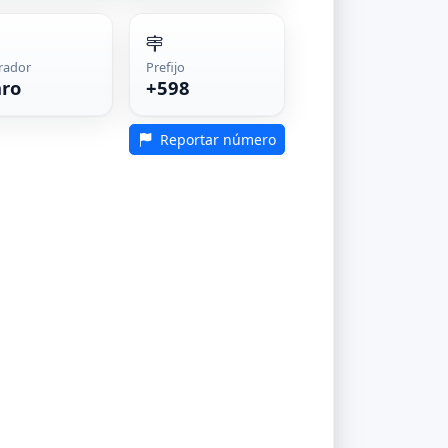
rador
Prefijo
aro
+598
Reportar número