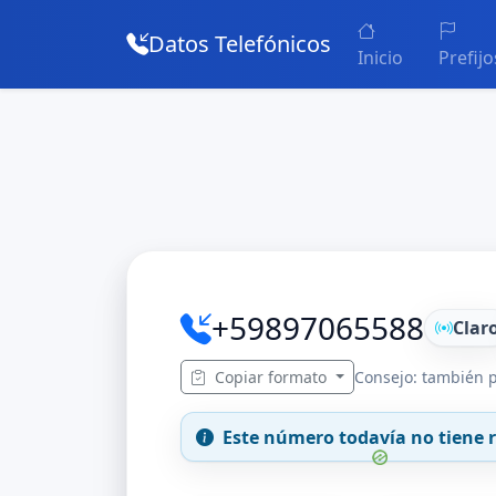
Datos Telefónicos
Inicio
Prefijo
+59897065588
Clar
Copiar formato
Consejo: también p
Este número todavía no tiene r