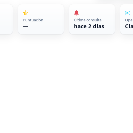
Puntuación
Última consulta
Ope
—
hace 2 días
Cl