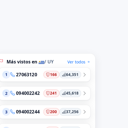
Más vistos en
/ UY
Ver todos
27063120
166
64,351
1
094002242
241
45,618
2
094002244
200
37,256
3