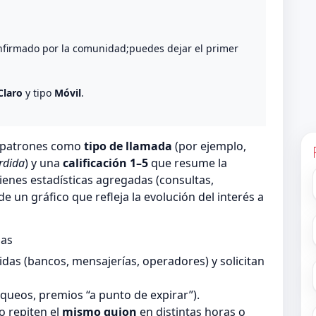
nfirmado por la comunidad;puedes dejar el primer
Claro
y tipo
Móvil
.
n patrones como
tipo de llamada
(por ejemplo,
rdida
) y una
calificación 1–5
que resume la
ienes estadísticas agregadas (consultas,
 un gráfico que refleja la evolución del interés a
das
as (bancos, mensajerías, operadores) y solicitan
queos, premios “a punto de expirar”).
 repiten el
mismo guion
en distintas horas o