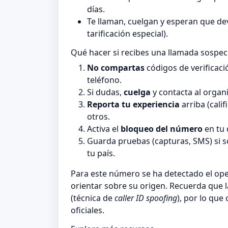
días.
Te llaman, cuelgan y esperan que de
tarificación especial).
Qué hacer si recibes una llamada sospe
No compartas
códigos de verificaci
teléfono.
Si dudas,
cuelga
y contacta al organi
Reporta tu experiencia
arriba (cali
otros.
Activa el
bloqueo del número
en tu 
Guarda pruebas (capturas, SMS) si 
tu país.
Para este número se ha detectado el o
orientar sobre su origen. Recuerda que 
(técnica de
caller ID spoofing
), por lo que
oficiales.