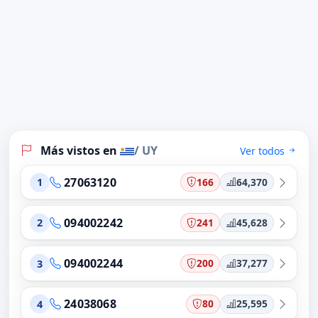
Más vistos en
/ UY
Ver todos
27063120
166
64,370
1
094002242
241
45,628
2
094002244
200
37,277
3
24038068
80
25,595
4