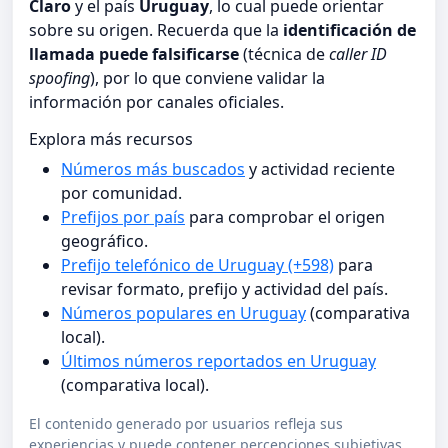
Claro
y el país
Uruguay
, lo cual puede orientar
sobre su origen. Recuerda que la
identificación de
llamada puede falsificarse
(técnica de
caller ID
spoofing
), por lo que conviene validar la
información por canales oficiales.
Explora más recursos
Números más buscados
y actividad reciente
por comunidad.
Prefijos por país
para comprobar el origen
geográfico.
Prefijo telefónico de Uruguay (+598)
para
revisar formato, prefijo y actividad del país.
Números populares en Uruguay
(comparativa
local).
Últimos números reportados en Uruguay
(comparativa local).
El contenido generado por usuarios refleja sus
experiencias y puede contener percepciones subjetivas.