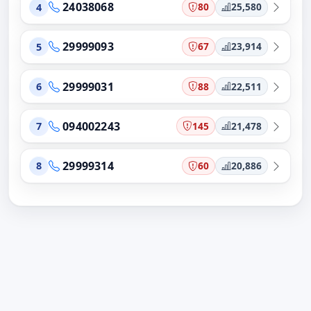
24038068
80
25,580
4
29999093
67
23,914
5
29999031
88
22,511
6
094002243
145
21,478
7
29999314
60
20,886
8