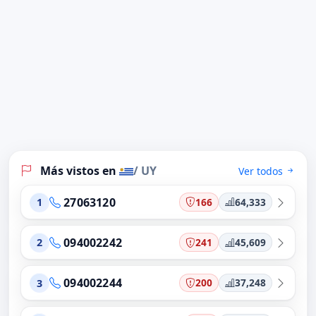
Más vistos en
/ UY
Ver todos
27063120
166
64,333
1
094002242
241
45,609
2
094002244
200
37,248
3