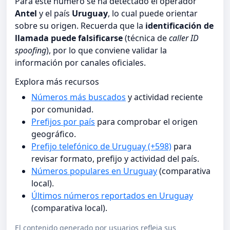
Para este número se ha detectado el operador
Antel
y el país
Uruguay
, lo cual puede orientar
sobre su origen. Recuerda que la
identificación de
llamada puede falsificarse
(técnica de
caller ID
spoofing
), por lo que conviene validar la
información por canales oficiales.
Explora más recursos
Números más buscados
y actividad reciente
por comunidad.
Prefijos por país
para comprobar el origen
geográfico.
Prefijo telefónico de Uruguay (+598)
para
revisar formato, prefijo y actividad del país.
Números populares en Uruguay
(comparativa
local).
Últimos números reportados en Uruguay
(comparativa local).
El contenido generado por usuarios refleja sus