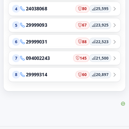
24038068
80
25,595
4
29999093
67
23,925
5
29999031
88
22,523
6
094002243
145
21,500
7
29999314
60
20,897
8