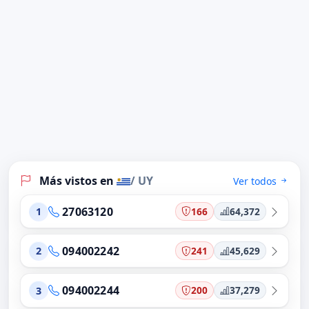
Más vistos en
/ UY
Ver todos
27063120
166
64,372
1
094002242
241
45,629
2
094002244
200
37,279
3