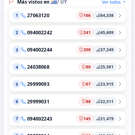
Más vistos en
/ UY
Ver todos
27063120
166
64,338
1
094002242
241
45,609
2
094002244
200
37,249
3
24038068
80
25,581
4
29999093
67
23,915
5
29999031
88
22,511
6
094002243
145
21,479
7