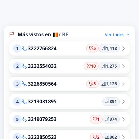
Más vistos en
/ BE
Ver todos
3222766824
5
1,418
1
3232554032
10
1,275
2
3226850564
5
1,126
3
3213031895
891
4
3219079253
1
874
5
3223850523
2
862
6