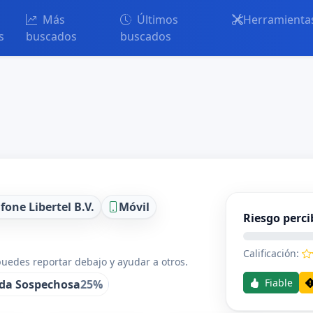
Más
Últimos
Herramienta
s
buscados
buscados
fone Libertel B.V.
Móvil
Riesgo perci
Calificación:
uedes reportar debajo y ayudar a otros.
Fiable
da Sospechosa
25%