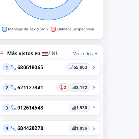
Más vistos en
/ NL
Ver todos
680618065
65,902
1
621127841
2
3,172
2
912614548
1,530
3
684428278
1,096
4