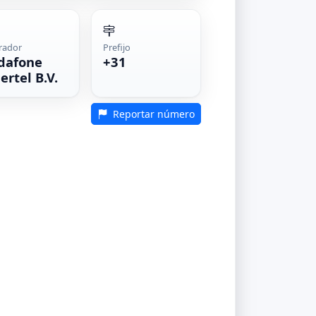
rador
Prefijo
dafone
+31
ertel B.V.
Reportar número