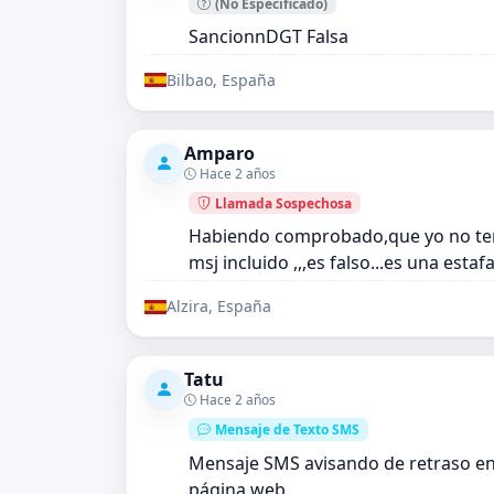
(No Especificado)
SancionnDGT Falsa
Bilbao, España
Amparo
Hace 2 años
Llamada Sospechosa
Habiendo comprobado,que yo no ten
msj incluido ,,,es falso...es una estafa
Alzira, España
Tatu
Hace 2 años
Mensaje de Texto SMS
Mensaje SMS avisando de retraso en e
página web.