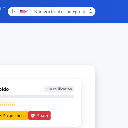
s
+1
bido
Sin calificación
—
Sospechosa
Spam