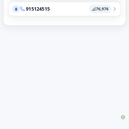
915124515
76,976
8