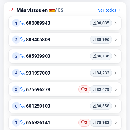
Más vistos en
/ ES
Ver todos
606089943
90,035
1
803405809
88,996
2
685939903
86,136
3
931997009
84,233
4
675696278
2
82,479
5
661250103
80,558
6
656926141
2
78,983
7