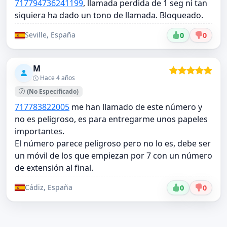
717794736241199
, llamada perdida de 1 seg ni tan
siquiera ha dado un tono de llamada. Bloqueado.
Seville, España
0
0
M
Hace 4 años
(No Especificado)
717783822005
me han llamado de este número y
no es peligroso, es para entregarme unos papeles
importantes.
El número parece peligroso pero no lo es, debe ser
un móvil de los que empiezan por 7 con un número
de extensión al final.
Cádiz, España
0
0