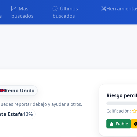
Más
Últimos
Herramienta
s
buscados
buscados
Reino Unido
Riesgo perci
uedes reportar debajo y ayudar a otros.
Calificación:
ta Estafa
13%
Fiable