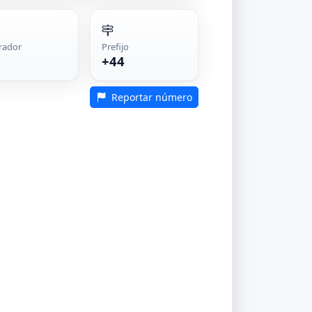
rador
Prefijo
+44
Reportar número