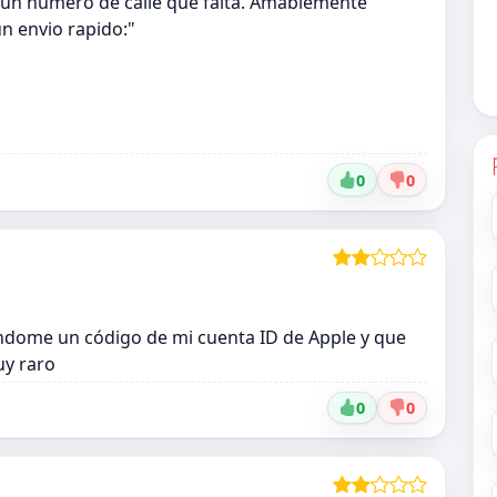
a un numero de calle que falta. Amablemente
un envio rapido:"
0
0
dome un código de mi cuenta ID de Apple y que
uy raro
0
0