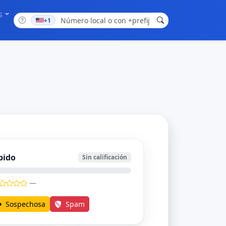
s
+1
bido
Sin calificación
—
Sospechosa
Spam