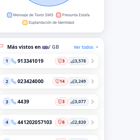
Más vistos en
/ GB
Ver todos
913341019
3
3,578
1
023424000
14
3,249
2
4439
3
3,077
3
441202057103
6
2,820
4