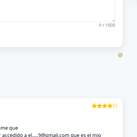
0 / 1000
dome que
r accedido a
el.....9@gmail.com
que es el mio