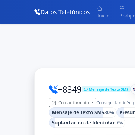
Datos Telefónicos
Inicio
Prefijo
+8349
Mensaje de Texto SMS
Copiar formato
Consejo: también p
Mensaje de Texto SMS
80%
Presun
Suplantación de Identidad
7%