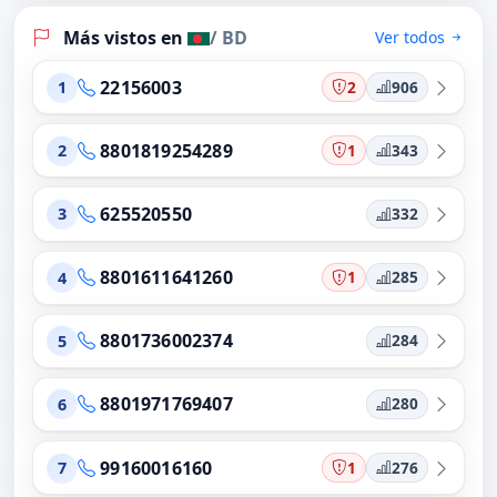
Más vistos en
/ BD
Ver todos
22156003
2
906
1
8801819254289
1
343
2
625520550
332
3
8801611641260
1
285
4
8801736002374
284
5
8801971769407
280
6
99160016160
1
276
7