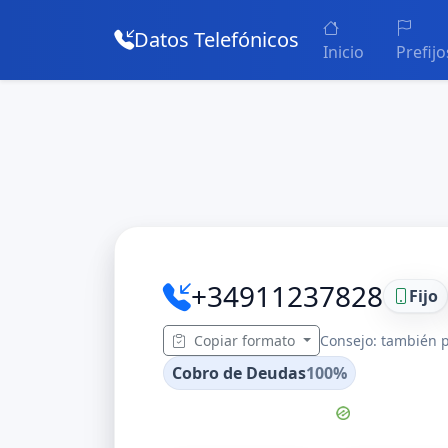
Datos Telefónicos
Inicio
Prefijo
+34911237828
Fijo
Copiar formato
Consejo: también p
Cobro de Deudas
100%