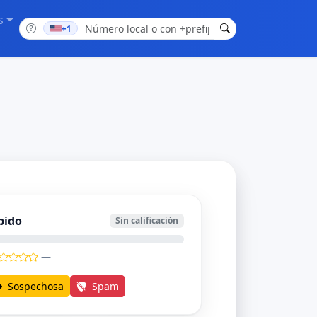
s
+1
bido
Sin calificación
—
Sospechosa
Spam