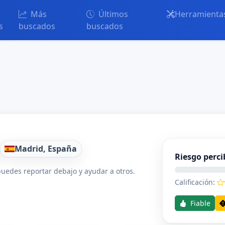
Más
Últimos
Herramienta
s
buscados
buscados
Madrid, España
Riesgo perci
uedes reportar debajo y ayudar a otros.
Calificación:
Fiable