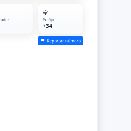
rador
Prefijo
+34
Reportar número