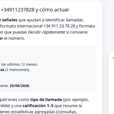
o +34911237828 y cómo actuar
y señales
que ayudan a identificar llamadas
formato internacional +34 911 23 78 28 y formato
 es que puedas decidir
rápidamente
si conviene
ar
el número.
o
n los ultimos 12 meses.
das
(1 menciones).
porte:
25/06/2026
.
n patrones como
tipo de llamada
(por ejemplo,
rdida
) y una
calificación 1–5
que resume la
ienes estadísticas agregadas (consultas,