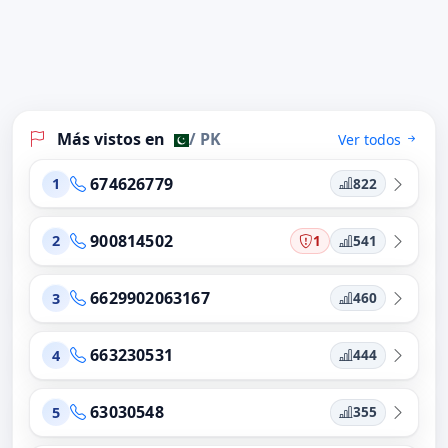
Más vistos en
/ PK
Ver todos
674626779
822
1
900814502
1
541
2
6629902063167
460
3
663230531
444
4
63030548
355
5