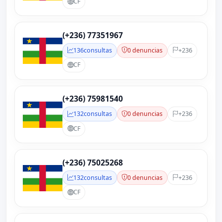
CF
(+236) 77351967
136
consultas
0 denuncias
+236
CF
(+236) 75981540
132
consultas
0 denuncias
+236
CF
(+236) 75025268
132
consultas
0 denuncias
+236
CF