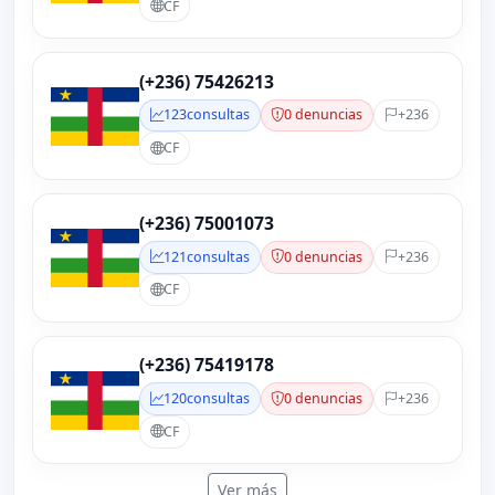
CF
(+236) 75426213
123
consultas
0 denuncias
+236
CF
(+236) 75001073
121
consultas
0 denuncias
+236
CF
(+236) 75419178
120
consultas
0 denuncias
+236
CF
Ver más