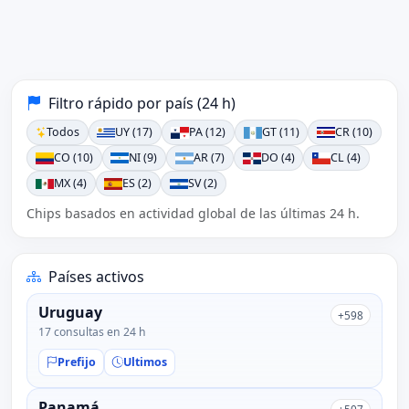
Filtro rápido por país (24 h)
Todos
UY (17)
PA (12)
GT (11)
CR (10)
CO (10)
NI (9)
AR (7)
DO (4)
CL (4)
MX (4)
ES (2)
SV (2)
Chips basados en actividad global de las últimas 24 h.
Países activos
Uruguay
+598
17 consultas en 24 h
Prefijo
Ultimos
Panamá