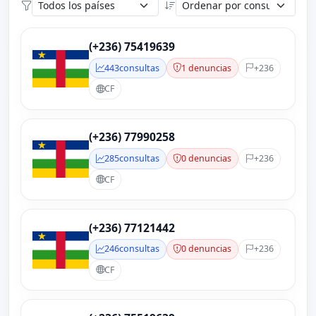
(+236) 75419639
443
consultas
1 denuncias
+236
CF
(+236) 77990258
285
consultas
0 denuncias
+236
CF
(+236) 77121442
246
consultas
0 denuncias
+236
CF