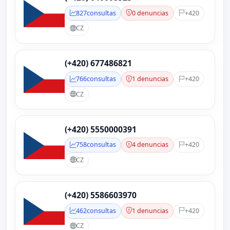
827
consultas
0 denuncias
+420
CZ
(+420) 677486821
766
consultas
1 denuncias
+420
CZ
(+420) 5550000391
758
consultas
4 denuncias
+420
CZ
(+420) 5586603970
462
consultas
1 denuncias
+420
CZ