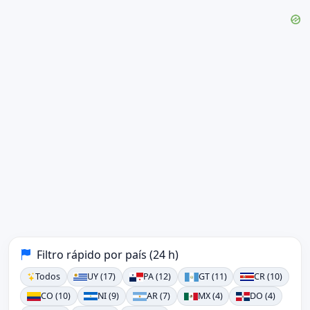
Filtro rápido por país (24 h)
Todos
UY (17)
PA (12)
GT (11)
CR (10)
CO (10)
NI (9)
AR (7)
MX (4)
DO (4)