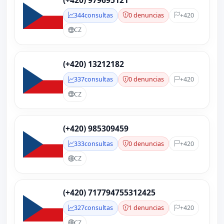
(+420) 979695121
344
consultas
0 denuncias
+420
CZ
(+420) 13212182
337
consultas
0 denuncias
+420
CZ
(+420) 985309459
333
consultas
0 denuncias
+420
CZ
(+420) 717794755312425
327
consultas
1 denuncias
+420
CZ