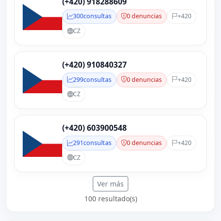
(+420) 918288609
300
consultas
0 denuncias
+420
CZ
(+420) 910840327
299
consultas
0 denuncias
+420
CZ
(+420) 603900548
291
consultas
0 denuncias
+420
CZ
Ver más
100 resultado(s)