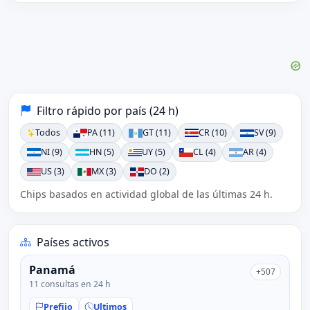
Filtro rápido por país (24 h)
Todos
PA (11)
GT (11)
CR (10)
SV (9)
NI (9)
HN (5)
UY (5)
CL (4)
AR (4)
US (3)
MX (3)
DO (2)
Chips basados en actividad global de las últimas 24 h.
Países activos
Panamá
+507
11 consultas en 24 h
Prefijo
Ultimos