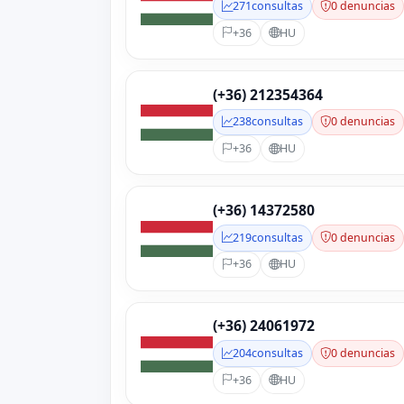
271
consultas
0 denuncias
+36
HU
(+36) 212354364
238
consultas
0 denuncias
+36
HU
(+36) 14372580
219
consultas
0 denuncias
+36
HU
(+36) 24061972
204
consultas
0 denuncias
+36
HU