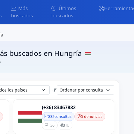
Más
Últimos
Herramienta
s
buscados
buscados
ía
ás buscados en Hungría
)
(+36) 83467882
s
832
consultas
5 denuncias
+36
HU