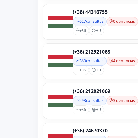
(+36) 44316755
627
consultas
0 denuncias
+36
HU
(+36) 212921068
360
consultas
4 denuncias
+36
HU
(+36) 212921069
293
consultas
3 denuncias
+36
HU
(+36) 24670370