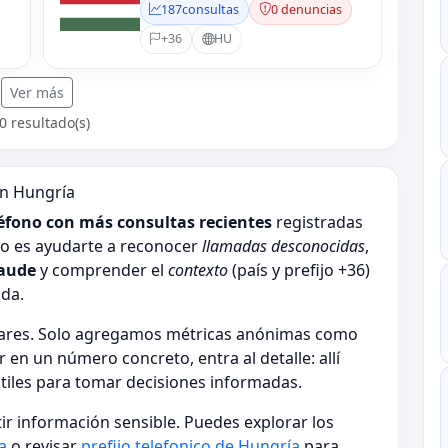
187
consultas
0 denuncias
+36
HU
Ver más
0 resultado(s)
n Hungría
éfono con más consultas recientes
registradas
ivo es ayudarte a reconocer
llamadas desconocidas
,
raude
y comprender el
contexto
(país y prefijo +36)
ada.
ulares. Solo agregamos métricas anónimas como
r en un número concreto, entra al detalle: allí
útiles para tomar decisiones informadas.
tir información sensible. Puedes explorar los
a
o revisar
prefijo telefonico de Hungría
para