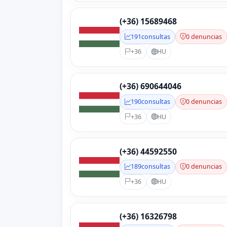
(+36) 15689468
191
consultas
0 denuncias
+36
HU
(+36) 690644046
190
consultas
0 denuncias
+36
HU
(+36) 44592550
189
consultas
0 denuncias
+36
HU
(+36) 16326798