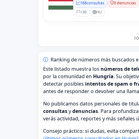
188
consultas
0 denuncias
+36
HU
10
Ranking de números más buscados e
Este listado muestra los
números de tel
por la comunidad en
Hungría
. Su objet
detectar posibles
intentos de spam o f
antes de responder o devolver una llam
No publicamos datos personales de tit
consultas
y
denuncias
. Para profundiza
verás actividad, reportes y más señales 
Consejo práctico: si dudas, evita compar
últimos números consultados en Hungrí