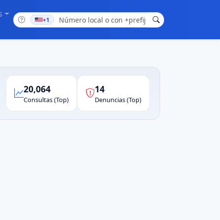
s
+1
20,064
14
Consultas (Top)
Denuncias (Top)