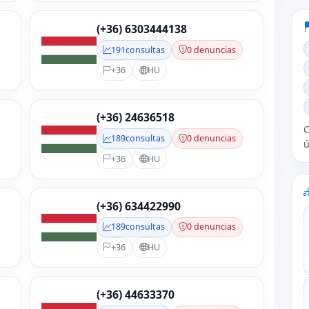
(+36) 6303444138
191
consultas
0 denuncias
+36
HU
(+36) 24636518
C
189
consultas
0 denuncias
ú
+36
HU
(+36) 634422990
189
consultas
0 denuncias
+36
HU
(+36) 44633370