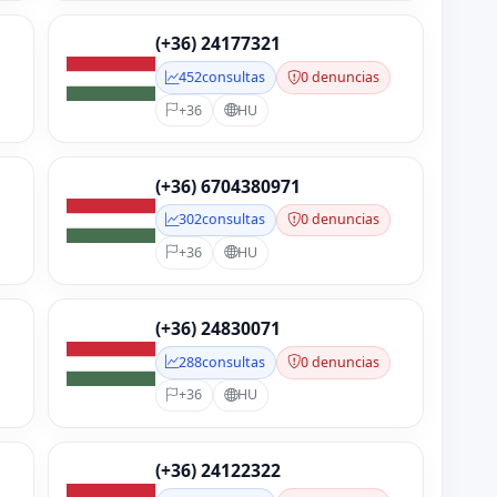
(+36) 24177321
452
consultas
0 denuncias
+36
HU
(+36) 6704380971
302
consultas
0 denuncias
+36
HU
(+36) 24830071
288
consultas
0 denuncias
+36
HU
(+36) 24122322