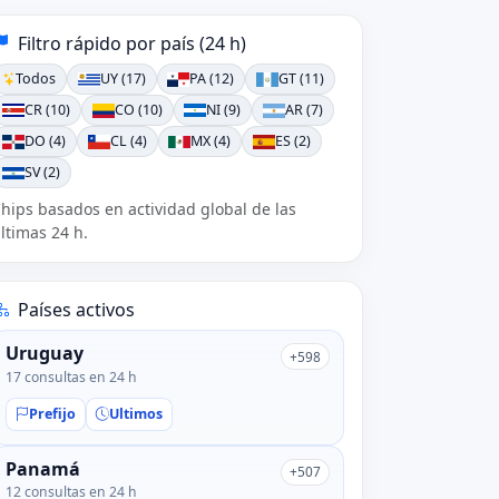
Filtro rápido por país (24 h)
Todos
UY (17)
PA (12)
GT (11)
CR (10)
CO (10)
NI (9)
AR (7)
DO (4)
CL (4)
MX (4)
ES (2)
SV (2)
hips basados en actividad global de las
ltimas 24 h.
Países activos
Uruguay
+598
17 consultas en 24 h
Prefijo
Ultimos
Panamá
+507
12 consultas en 24 h