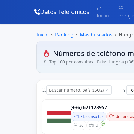
Datos Telefónicos
Inicio
Prefijo
Inicio
Ranking
Más buscados
Hungr
Números de teléfono m
Top 100 por consultas · País: Hungría (+36
×
(+36) 621123952
1.715
consultas
1 denuncia
+36
HU