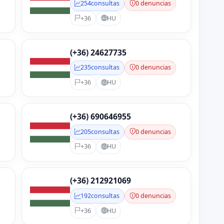
254
consultas
0 denuncias
+36
HU
(+36) 24627735
235
consultas
0 denuncias
+36
HU
(+36) 690646955
205
consultas
0 denuncias
+36
HU
(+36) 212921069
192
consultas
0 denuncias
+36
HU