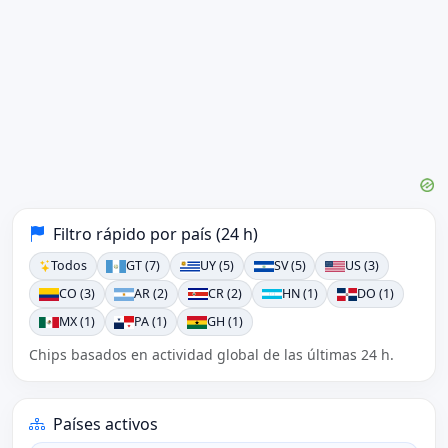
Filtro rápido por país (24 h)
Todos
GT (7)
UY (5)
SV (5)
US (3)
CO (3)
AR (2)
CR (2)
HN (1)
DO (1)
MX (1)
PA (1)
GH (1)
Chips basados en actividad global de las últimas 24 h.
Países activos