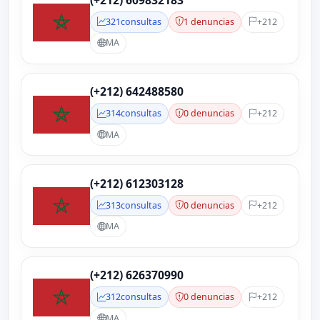
(+212) 609832183
321
consultas
1 denuncias
+212
MA
(+212) 642488580
314
consultas
0 denuncias
+212
MA
(+212) 612303128
313
consultas
0 denuncias
+212
MA
(+212) 626370990
312
consultas
0 denuncias
+212
MA