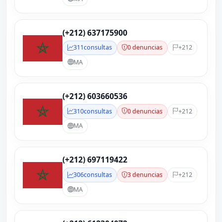
(+212) 637175900
311
consultas
0 denuncias
+212
MA
(+212) 603660536
310
consultas
0 denuncias
+212
MA
(+212) 697119422
306
consultas
3 denuncias
+212
MA