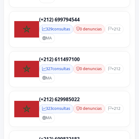
(+212) 699794544
329
consultas
0 denuncias
+212
MA
(+212) 611497100
327
consultas
0 denuncias
+212
MA
(+212) 629985022
323
consultas
0 denuncias
+212
MA