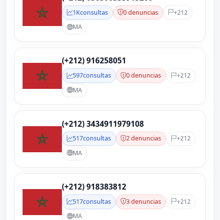
1K
consultas
0 denuncias
+212
MA
(+212) 916258051
597
consultas
0 denuncias
+212
MA
(+212) 3434911979108
517
consultas
2 denuncias
+212
MA
(+212) 918383812
517
consultas
3 denuncias
+212
MA