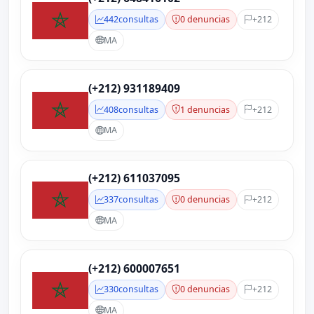
442
consultas
0 denuncias
+212
MA
(+212) 931189409
408
consultas
1 denuncias
+212
MA
(+212) 611037095
337
consultas
0 denuncias
+212
MA
(+212) 600007651
330
consultas
0 denuncias
+212
MA