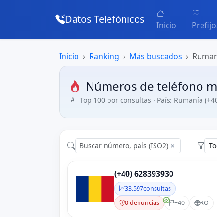
Datos Telefónicos
Inicio
Prefijo
Inicio
Ranking
Más buscados
Ruman
Números de teléfono m
Top 100 por consultas · País: Rumanía (+4
×
(+40) 628393930
33.597
consultas
0 denuncias
+40
RO