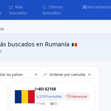
Más
Últimos
Herramienta
s
buscados
buscados
ía
ás buscados en Rumanía
0)
(+40) 62168
3.557
consultas
3 denuncias
+40
RO