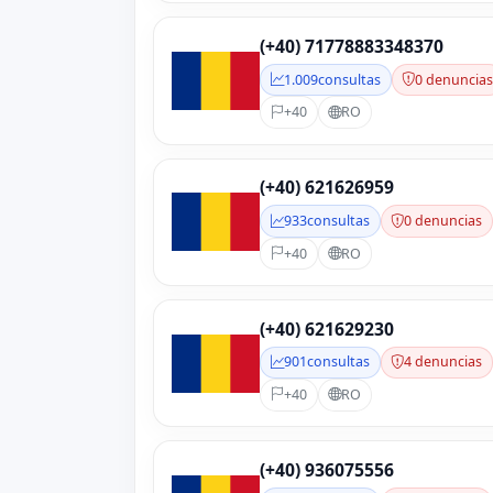
(+40) 71778883348370
1.009
consultas
0 denuncia
+40
RO
(+40) 621626959
933
consultas
0 denuncias
+40
RO
(+40) 621629230
901
consultas
4 denuncias
+40
RO
(+40) 936075556