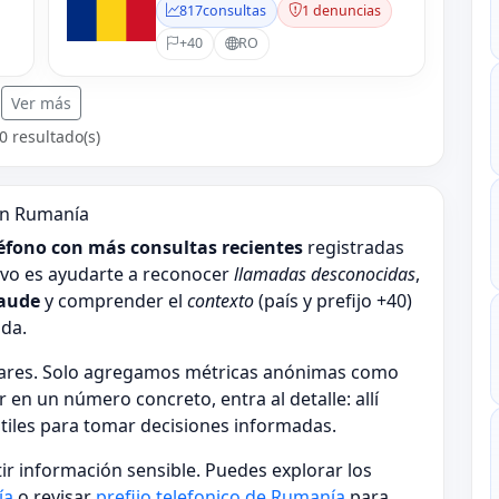
817
consultas
1 denuncias
+40
RO
Ver más
0 resultado(s)
en Rumanía
éfono con más consultas recientes
registradas
tivo es ayudarte a reconocer
llamadas desconocidas
,
raude
y comprender el
contexto
(país y prefijo +40)
ada.
ulares. Solo agregamos métricas anónimas como
r en un número concreto, entra al detalle: allí
útiles para tomar decisiones informadas.
tir información sensible. Puedes explorar los
ía
o revisar
prefijo telefonico de Rumanía
para