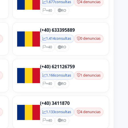
1.677
consultas
4 denuncias
+40
RO
(+40) 633395889
s
1.414
consultas
0 denuncias
+40
RO
(+40) 621126759
s
1.166
consultas
1 denuncias
+40
RO
(+40) 3411870
s
1.133
consultas
4 denuncias
+40
RO