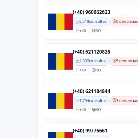
(+40) 960662623
2.510
consultas
0 denuncia
+40
RO
(+40) 621120826
2.097
consultas
5 denuncia
+40
RO
(+40) 621184844
1.794
consultas
3 denuncia
+40
RO
(+40) 99776661