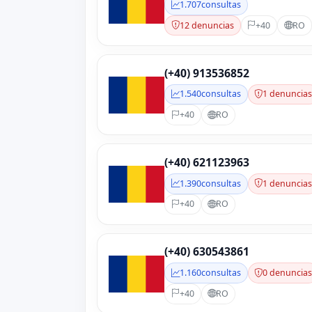
1.707
consultas
12 denuncias
+40
RO
(+40) 913536852
1.540
consultas
1 denuncia
+40
RO
(+40) 621123963
1.390
consultas
1 denuncia
+40
RO
(+40) 630543861
1.160
consultas
0 denuncia
+40
RO