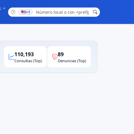
s
+1
110,193
89
Consultas (Top)
Denuncias (Top)