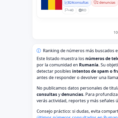
824
consultas
2 denuncias
+40
RO
10
Ranking de números más buscados 
Este listado muestra los
números de tel
por la comunidad en
Rumanía
. Su obje
detectar posibles
intentos de spam o f
antes de responder o devolver una llam
No publicamos datos personales de tit
consultas
y
denuncias
. Para profundiza
verás actividad, reportes y más señales 
Consejo práctico: si dudas, evita compar
últimos números consultados en Ruman