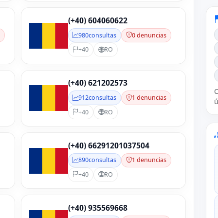
(+40) 604060622
s
980
consultas
0 denuncias
+40
RO
(+40) 621202573
C
912
consultas
1 denuncias
ú
+40
RO
(+40) 66291201037504
890
consultas
1 denuncias
+40
RO
(+40) 935569668