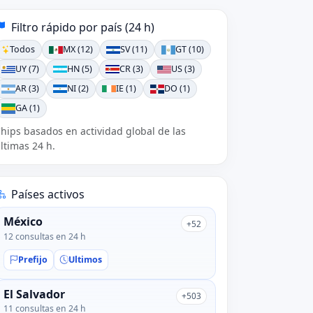
Filtro rápido por país (24 h)
Todos
MX (12)
SV (11)
GT (10)
UY (7)
HN (5)
CR (3)
US (3)
AR (3)
NI (2)
IE (1)
DO (1)
GA (1)
hips basados en actividad global de las
ltimas 24 h.
Países activos
México
+52
12 consultas en 24 h
Prefijo
Ultimos
El Salvador
+503
11 consultas en 24 h