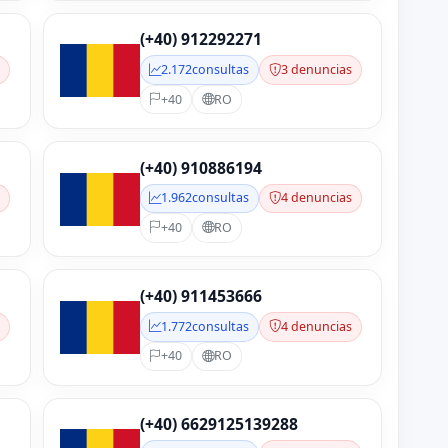
(+40) 912292271
s
2.172
consultas
3 denuncias
+40
RO
(+40) 910886194
s
1.962
consultas
4 denuncias
+40
RO
(+40) 911453666
s
1.772
consultas
4 denuncias
+40
RO
(+40) 6629125139288