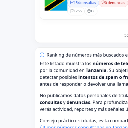
154
consultas
0 denuncias
+255
TZ
5
Ranking de números más buscados e
Este listado muestra los
números de tel
por la comunidad en
Tanzania
. Su obje
detectar posibles
intentos de spam o f
antes de responder o devolver una llam
No publicamos datos personales de tit
consultas
y
denuncias
. Para profundiza
verás actividad, reportes y más señales 
Consejo práctico: si dudas, evita compar
últimos números consultados en Tanzan