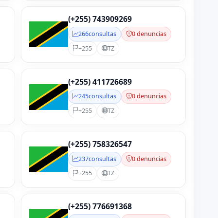
(+255) 743909269
266
consultas
0 denuncias
+255
TZ
(+255) 411726689
245
consultas
0 denuncias
+255
TZ
(+255) 758326547
237
consultas
0 denuncias
+255
TZ
(+255) 776691368