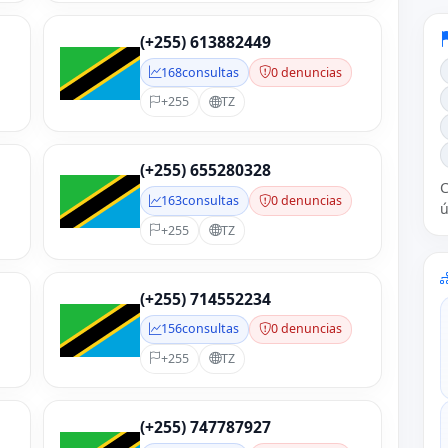
(+255) 613882449
168
consultas
0 denuncias
+255
TZ
(+255) 655280328
C
163
consultas
0 denuncias
ú
+255
TZ
(+255) 714552234
156
consultas
0 denuncias
+255
TZ
(+255) 747787927