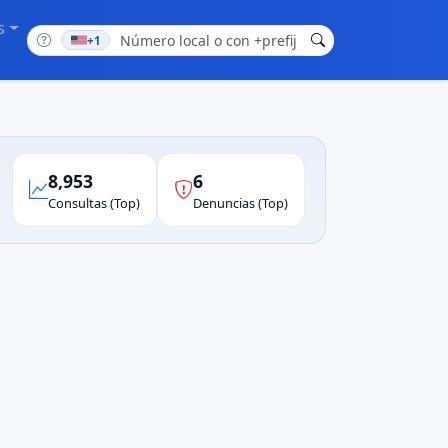
s
+1
8,953
6
Consultas (Top)
Denuncias (Top)