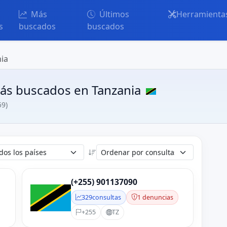
Más
Últimos
Herramienta
s
buscados
buscados
ia
ás buscados en Tanzania
59)
(+255) 901137090
329
consultas
1 denuncias
+255
TZ