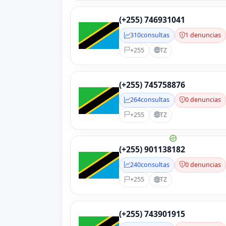
(+255) 746931041
310
consultas
1 denuncias
+255
TZ
(+255) 745758876
264
consultas
0 denuncias
+255
TZ
(+255) 901138182
240
consultas
0 denuncias
+255
TZ
(+255) 743901915