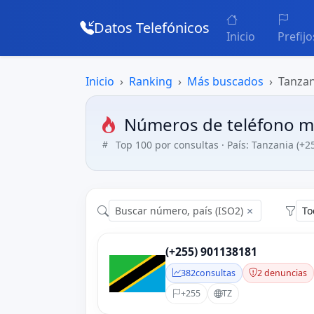
Datos Telefónicos
Inicio
Prefijo
Inicio
Ranking
Más buscados
Tanzan
Números de teléfono m
Top 100 por consultas · País: Tanzania (+2
×
(+255) 901138181
382
consultas
2 denuncias
+255
TZ