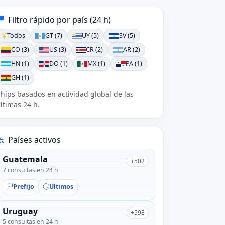
Filtro rápido por país (24 h)
Todos
GT (7)
UY (5)
SV (5)
CO (3)
US (3)
CR (2)
AR (2)
HN (1)
DO (1)
MX (1)
PA (1)
GH (1)
hips basados en actividad global de las
ltimas 24 h.
Países activos
Guatemala
+502
7 consultas en 24 h
Prefijo
Ultimos
Uruguay
+598
5 consultas en 24 h