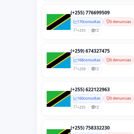
(+255) 776699509
170
consultas
0 denuncias
+255
TZ
(+259) 674327475
168
consultas
0 denuncias
+259
TZ
(+255) 622122963
160
consultas
0 denuncias
+255
TZ
(+255) 758332230