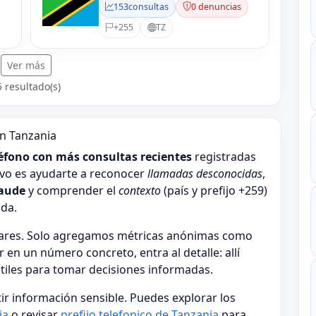
153
consultas
0 denuncias
+255
TZ
Ver más
5 resultado(s)
n Tanzania
éfono con más consultas recientes
registradas
tivo es ayudarte a reconocer
llamadas desconocidas
,
raude
y comprender el
contexto
(país y prefijo +259)
ada.
ulares. Solo agregamos métricas anónimas como
r en un número concreto, entra al detalle: allí
útiles para tomar decisiones informadas.
tir información sensible. Puedes explorar los
ia
o revisar
prefijo telefonico de Tanzania
para