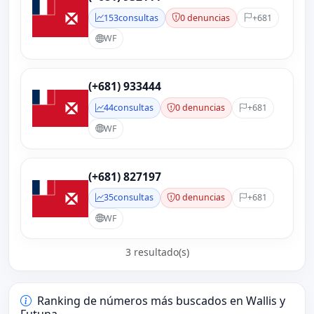
153
consultas
0 denuncias
+681
WF
(+681) 933444
44
consultas
0 denuncias
+681
WF
(+681) 827197
35
consultas
0 denuncias
+681
WF
3 resultado(s)
Ranking de números más buscados en Wallis y