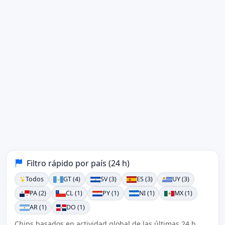
Filtro rápido por país (24 h)
Todos
GT (4)
SV (3)
ES (3)
UY (3)
PA (2)
CL (1)
PY (1)
NI (1)
MX (1)
AR (1)
DO (1)
Chips basados en actividad global de las últimas 24 h.