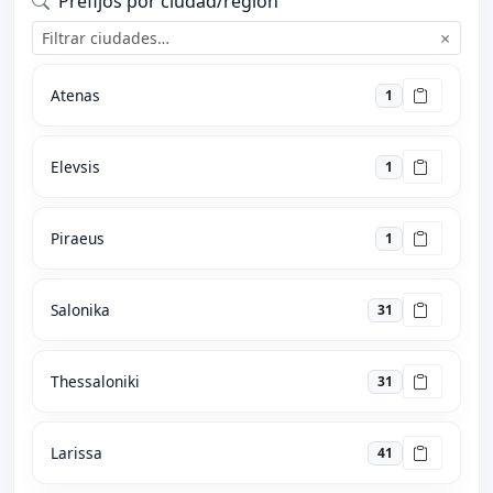
Prefijos por ciudad/región
×
Atenas
1
Elevsis
1
Piraeus
1
Salonika
31
Thessaloniki
31
Larissa
41