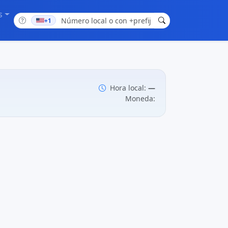
s
+1
Hora local:
—
Moneda: