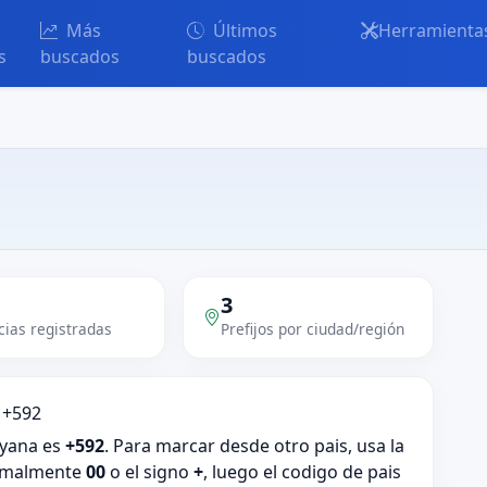
Más
Últimos
Herramienta
s
buscados
buscados
3
ias registradas
Prefijos por ciudad/región
 +592
uyana es
+592
. Para marcar desde otro pais, usa la
ormalmente
00
o el signo
+
, luego el codigo de pais