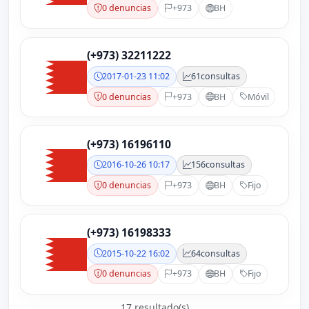
0 denuncias
+973
BH
(+973) 32211222
2017-01-23 11:02
61
consultas
0 denuncias
+973
BH
Móvil
(+973) 16196110
2016-10-26 10:17
156
consultas
0 denuncias
+973
BH
Fijo
(+973) 16198333
2015-10-22 16:02
64
consultas
0 denuncias
+973
BH
Fijo
17 resultado(s)