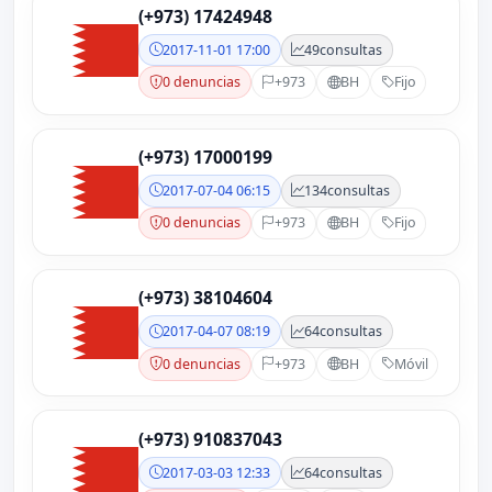
(+973) 17424948
2017-11-01 17:00
49
consultas
0 denuncias
+973
BH
Fijo
(+973) 17000199
2017-07-04 06:15
134
consultas
0 denuncias
+973
BH
Fijo
(+973) 38104604
2017-04-07 08:19
64
consultas
0 denuncias
+973
BH
Móvil
(+973) 910837043
2017-03-03 12:33
64
consultas