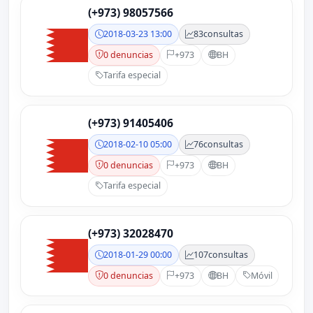
(+973) 98057566
2018-03-23 13:00
83
consultas
0 denuncias
+973
BH
Tarifa especial
(+973) 91405406
2018-02-10 05:00
76
consultas
0 denuncias
+973
BH
Tarifa especial
(+973) 32028470
2018-01-29 00:00
107
consultas
0 denuncias
+973
BH
Móvil