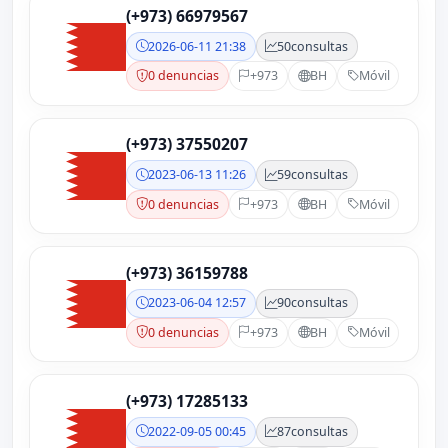
(+973) 66979567
2026-06-11 21:38
50
consultas
0 denuncias
+973
BH
Móvil
(+973) 37550207
2023-06-13 11:26
59
consultas
0 denuncias
+973
BH
Móvil
(+973) 36159788
2023-06-04 12:57
90
consultas
0 denuncias
+973
BH
Móvil
(+973) 17285133
2022-09-05 00:45
87
consultas