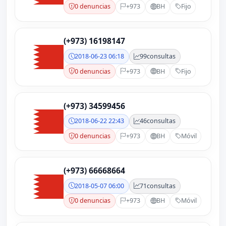
0 denuncias
+973
BH
Fijo
(+973) 16198147
2018-06-23 06:18
99
consultas
0 denuncias
+973
BH
Fijo
(+973) 34599456
2018-06-22 22:43
46
consultas
0 denuncias
+973
BH
Móvil
(+973) 66668664
2018-05-07 06:00
71
consultas
0 denuncias
+973
BH
Móvil