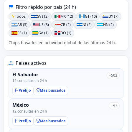
Filtro rápido por país (24 h)
Todos
SV (12)
MX (12)
GT (10)
UY (7)
AR (5)
US (3)
CR (2)
NI (2)
HN (2)
ES (1)
GA (1)
DO (1)
Chips basados en actividad global de las últimas 24 h.
Países activos
El Salvador
+503
12 consultas en 24 h
Prefijo
Mas buscados
México
+52
12 consultas en 24 h
Prefijo
Mas buscados