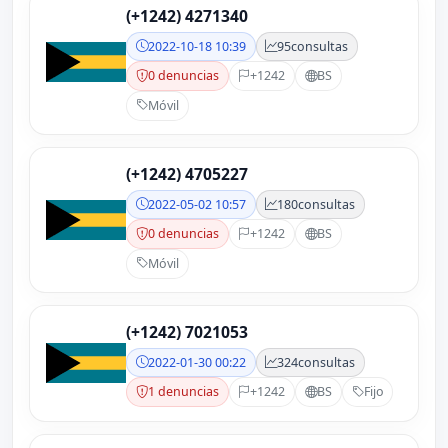
(+1242) 4271340
2022-10-18 10:39
95
consultas
0 denuncias
+1242
BS
Móvil
(+1242) 4705227
2022-05-02 10:57
180
consultas
0 denuncias
+1242
BS
Móvil
(+1242) 7021053
2022-01-30 00:22
324
consultas
1 denuncias
+1242
BS
Fijo