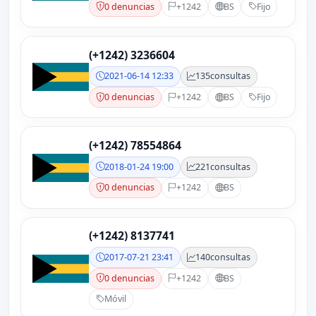
0 denuncias
+1242
BS
Fijo
(+1242) 3236604
2021-06-14 12:33
135
consultas
0 denuncias
+1242
BS
Fijo
(+1242) 78554864
2018-01-24 19:00
221
consultas
0 denuncias
+1242
BS
(+1242) 8137741
2017-07-21 23:41
140
consultas
0 denuncias
+1242
BS
Móvil