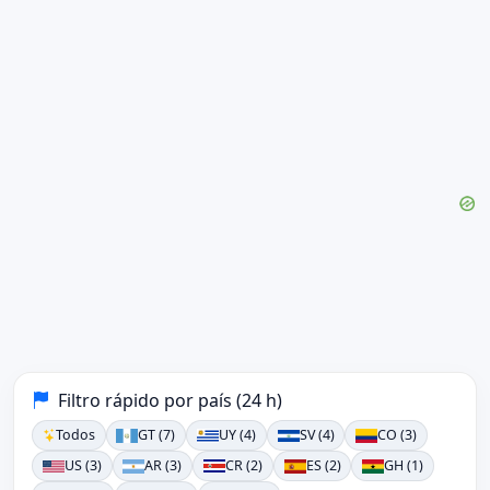
Filtro rápido por país (24 h)
Todos
GT (7)
UY (4)
SV (4)
CO (3)
US (3)
AR (3)
CR (2)
ES (2)
GH (1)