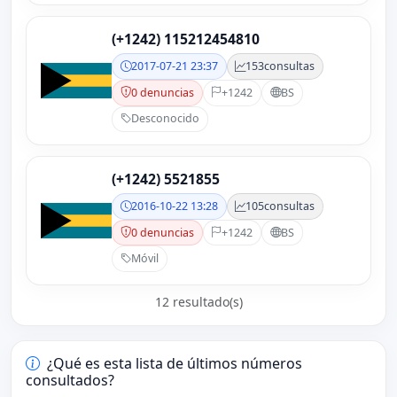
(+1242) 115212454810
2017-07-21 23:37
153
consultas
0 denuncias
+1242
BS
Desconocido
(+1242) 5521855
2016-10-22 13:28
105
consultas
0 denuncias
+1242
BS
Móvil
12 resultado(s)
¿Qué es esta lista de últimos números
consultados?