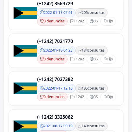
(+1242) 3569729
2022-01-18 07:41
205
consultas
0 denuncias
+1242
BS
Fijo
(+1242) 7021770
2022-01-18 04:23
184
consultas
0 denuncias
+1242
BS
Fijo
(+1242) 7027382
2022-01-17 12:16
185
consultas
0 denuncias
+1242
BS
Fijo
(+1242) 3325062
2021-06-17 00:19
140
consultas