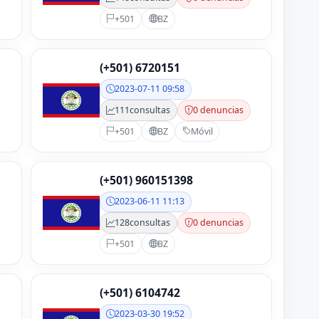
+501
BZ
(+501) 6720151
2023-07-11 09:58
111
consultas
0 denuncias
+501
BZ
Móvil
(+501) 960151398
2023-06-11 11:13
128
consultas
0 denuncias
+501
BZ
(+501) 6104742
2023-03-30 19:52