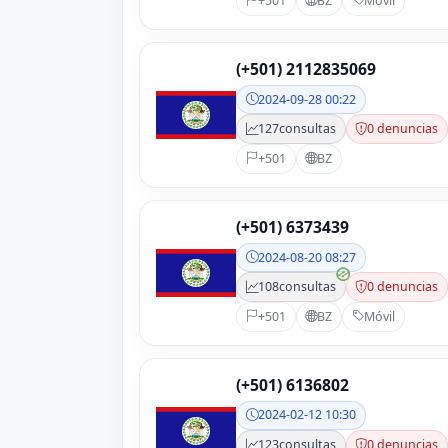
+501
BZ
Móvil
(+501) 2112835069
2024-09-28 00:22
127
consultas
0 denuncias
+501
BZ
(+501) 6373439
2024-08-20 08:27
108
consultas
0 denuncias
+501
BZ
Móvil
(+501) 6136802
2024-02-12 10:30
123
consultas
0 denuncias