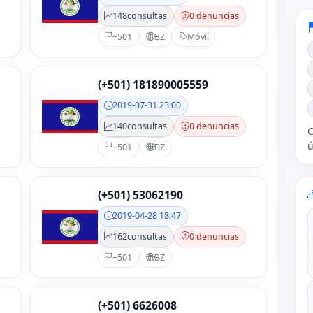
148
consultas
0 denuncias
+501
BZ
Móvil
(+501) 181890005559
2019-07-31 23:00
140
consultas
0 denuncias
C
ú
+501
BZ
(+501) 53062190
2019-04-28 18:47
162
consultas
0 denuncias
+501
BZ
(+501) 6626008