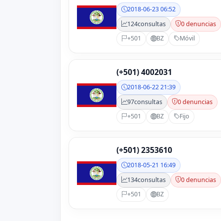
2018-06-23 06:52
124
consultas
0 denuncias
+501
BZ
Móvil
(+501) 4002031
2018-06-22 21:39
97
consultas
0 denuncias
+501
BZ
Fijo
(+501) 2353610
2018-05-21 16:49
134
consultas
0 denuncias
+501
BZ