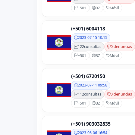
+501
BZ
Móvil
(+501) 6004118
2023-07-15 10:15
122
consultas
0 denuncias
+501
BZ
Móvil
(+501) 6720150
2023-07-11 09:58
112
consultas
0 denuncias
+501
BZ
Móvil
(+501) 903032835
2023-06-06 16:54