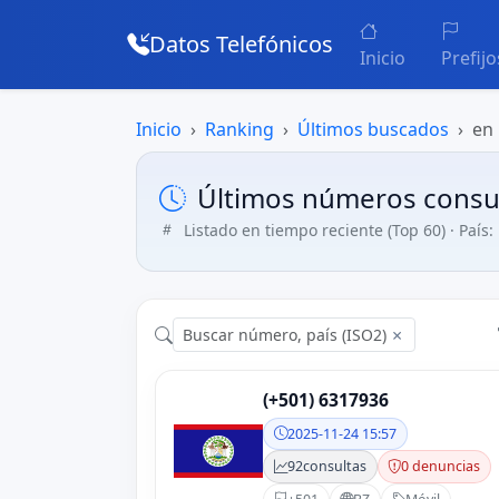
Datos Telefónicos
Inicio
Prefijo
Inicio
Ranking
Últimos buscados
en 
Últimos números consul
Listado en tiempo reciente (Top 60) · País: 
×
(+501) 6317936
2025-11-24 15:57
92
consultas
0 denuncias