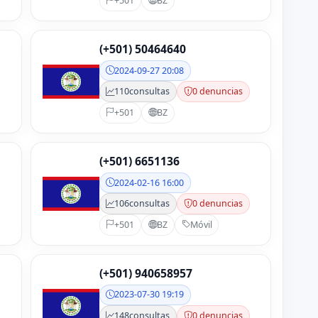
+501
BZ
(+501) 50464640
2024-09-27 20:08
110
consultas
0 denuncias
+501
BZ
(+501) 6651136
2024-02-16 16:00
106
consultas
0 denuncias
+501
BZ
Móvil
(+501) 940658957
2023-07-30 19:19
148
consultas
0 denuncias