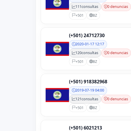
111
consultas
0 denuncias
+501
BZ
(+501) 24712730
2020-01-17 12:17
120
consultas
0 denuncias
+501
BZ
(+501) 918382968
2019-07-19 04:00
121
consultas
0 denuncias
+501
BZ
(+501) 6021213