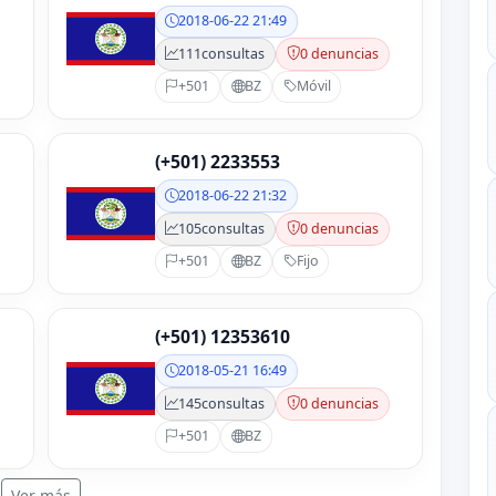
2018-06-22 21:49
111
consultas
0 denuncias
+501
BZ
Móvil
(+501) 2233553
2018-06-22 21:32
105
consultas
0 denuncias
+501
BZ
Fijo
(+501) 12353610
2018-05-21 16:49
145
consultas
0 denuncias
+501
BZ
Ver más