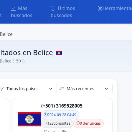
Más
Últimos
Herramienta
s
buscados
buscados
Belice
tados en Belice
Belice (+501)
(+501) 3169528005
2024-09-28 04:49
128
consultas
0 denuncias