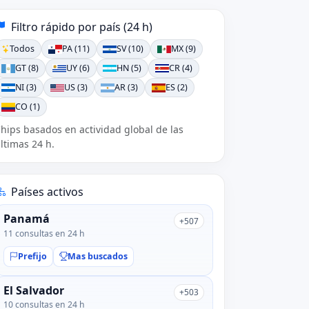
Filtro rápido por país (24 h)
Todos
PA (11)
SV (10)
MX (9)
GT (8)
UY (6)
HN (5)
CR (4)
NI (3)
US (3)
AR (3)
ES (2)
CO (1)
hips basados en actividad global de las
ltimas 24 h.
Países activos
Panamá
+507
11 consultas en 24 h
Prefijo
Mas buscados
El Salvador
+503
10 consultas en 24 h